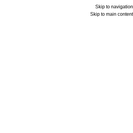
Menu
Skip to navigation
Skip to main content
0
عنصر
0
د.ع
Search
الرئيسية
منتجات تحت الوسم “cashu”
بطاقة كاش يو 10$ –
بطاقة كاش يو 30$ –
العراق
العراق
شراء المنتج
شراء المنتج