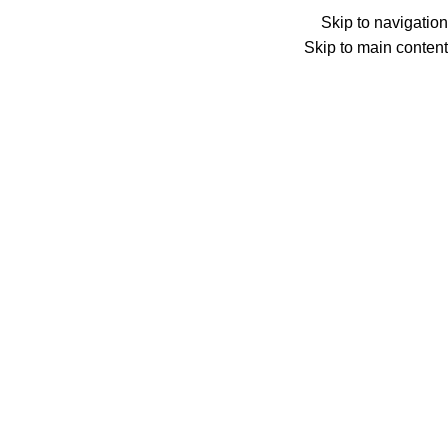
ADD ANYTHING HERE OR JUST REMOVE IT…
Skip to navigation
Skip to main content
Wrong menu selected
Search
دخول / تسجيل جديد
0
المفضلة
0
عنصر
0
د.ع
Menu
0
عنصر
0
د.ع
الرئيسية
ت