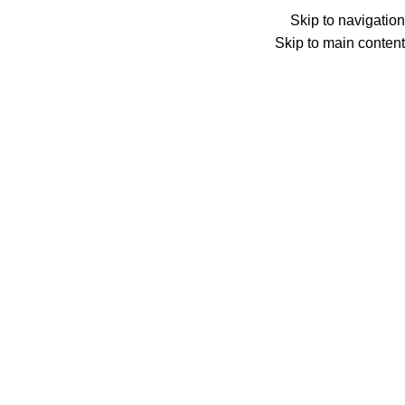
Menu
Skip to navigation
Skip to main content
0
عنصر
0
د.ع
Search
الرئيسية
بطاقات مسبقة الدفع
كاش يو
بطاقة كاش يو 100$ – العراق
Back to products
بطاقة كاش يو 100$ – العراق
اشحن الآن محفظتك الرقمية في حساب كاش يو
من خلال بطاقات كاش يو العراق والتي تعتبر أحد
حلول الدفع الالكترونية المصممة خصيصاً لخدمة
التجار والمتسوقين عبر الانترنت.