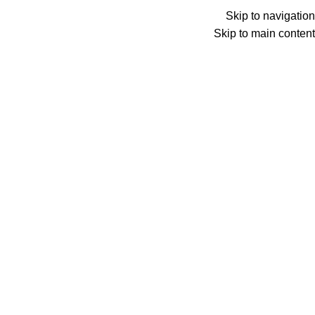
Menu
Skip to navigation
Skip to main content
0
عنصر
0
د.ع
Search
الرئيسية
تفعيل حساب
تفعيل حساب
يرجى تعبئة الاستمارة ادناه في حال هناك مشكلة في
حسابك
الاسم