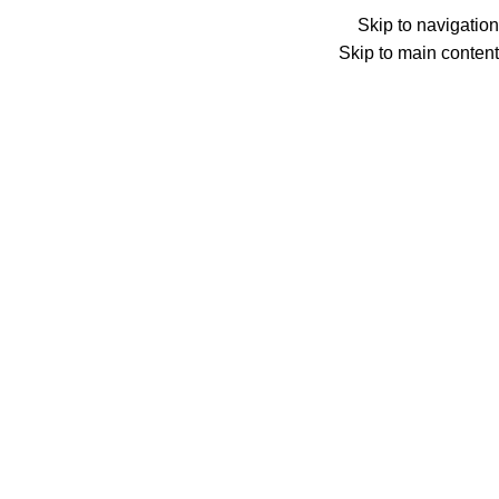
Menu
Skip to navigation
Skip to main content
0
عنصر
0
د.ع
Search
الرئيسية
بطاقات شحن انترنت
تارين نت
كارت تعبئة انترنت تارين
نت 30 يوم – دبل سرعة 2X
Back to products
كارت تعبئة انترنت تارين نت 30 يوم –
دبل سرعة 2X
42,000
د.ع
شركة انترنت TarinNet تقدم خدماتها في اقليم