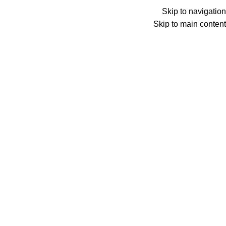
Menu
Skip to navigation
Skip to main content
0
عنصر
0
د.ع
Search
الرئيسية
الترفيه
نتفليكس
بطاقة نيتفلكس فئة 30 $ – عالمي
Back to products
بطاقة نيتفلكس فئة 30 $ – عالمي
54,500
د.ع
مع بطاقة هدية نتفلكس يمكنك دفع اشتراك نتفلكس لمشاهدة أحدث
الأفلام بجميع أنواعها عبر بطاقة الهدية دون الحاجة مشاركة بياناتك
البنكية في كل مرة تقوم بالتجديد.