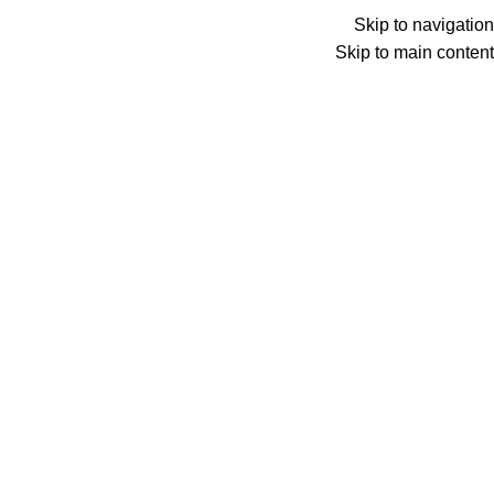
Menu
Skip to navigation
Skip to main content
0
عنصر
0
د.ع
Search
الرئيسية
تعبئة رصيد موبايل
شحن رصيد كورك Korek
شحن رصيد
موبايل كورك – Korek Telecom 10,000 IQD
Back to products
شحن رصيد موبايل كورك – Korek
Telecom 10,000 IQD
11,100
د.ع
كورك تيليكوم، مشغّل الإتصالات الخلوية الأسرع