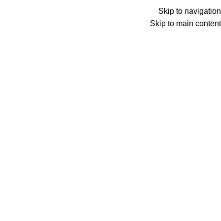
Menu
Skip to navigation
Skip to main content
0
عنصر
0
د.ع
Search
الرئيسية
الألعاب
ببجي نيو ستيت
Back to products
ببجي نيو ستيت 9300NC
45,500
د.ع
ببجي نيو ستيت لعبة جديدة لكل من هواتف ايفون
و اندرويد ، وهي لعبة المعارك الجديدة التي تمثل
تكلمة للعبة ببجي موبايل.