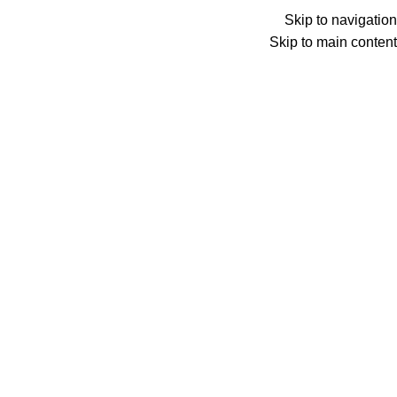
ADD ANYTHING HERE OR JUST REMOVE IT…
Skip to navigation
Skip to main content
Wrong menu selected
Search
دخول / تسجيل جديد
0
المفضلة
0
عنصر
0
د.ع
Menu
0
عنصر
0
د.ع
الرئيسية
ت