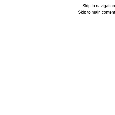
Menu
Skip to navigation
Skip to main content
0
عنصر
0
د.ع
Search
الرئيسية
الألعاب
لوردس موبايل
Back to products
غير متوفر حالياً
بطاقة لوردس موبايل Crowning Glory فئة 0.99$
2,100
د.ع
لوردس موبايل هي لعبة استراتيجية رائعة يفضلها
ملايين اللاعبين عبر الإنترنت من جميع أنحاء العالم
تعمل على تطويره والتوسع بقلعتك الخاصة