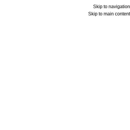
Menu
Skip to navigation
Skip to main content
0
عنصر
0
د.ع
Search
الرئيسية
بطاقات ائتمان فيزا وماستر كارد
العرب APS
Back to products
غير متوفر حالياً
اصدار بطاقة جزداني – APS
40,000
د.ع
اصدار بطاقة جزداني APS فيزا كارد بالدينار
العراقي من شركة العرب، شركة عراقية متخصصة