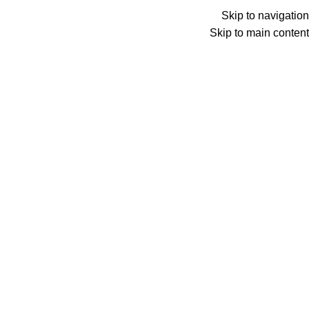
Menu
Skip to navigation
Skip to main content
0
عنصر
0
د.ع
Search
الرئيسية
بطاقات مسبقة الدفع
بطاقات Hi Captain
Back to products
غير متوفر حالياً
بطاقة هاي كابتن 100€
142,500
د.ع
بطاقات مسبقة الدفع لتطبيق هاي كابتن
غير متوفر في المخزون