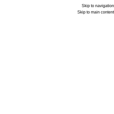
Skip to navigation
Skip to main content
Searc
الرئيسية
تعبئة ر
الرئيسية
بطاقات شحن انترنت
فانسي نيت Fancy Net
كارت تعبئة انترنت ف