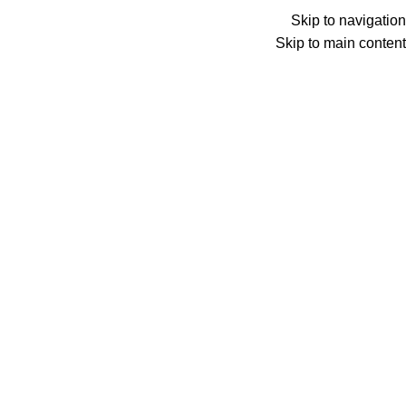
ADD ANYTHING HERE OR JUST REMOVE IT…
Skip to navigation
Skip to main content
Wrong menu selected
Search
دخول / تسجيل جديد
0
المفضلة
0
عنصر
0
د.ع
Menu
0
عنصر
0
د.ع
الرئيسية
ت