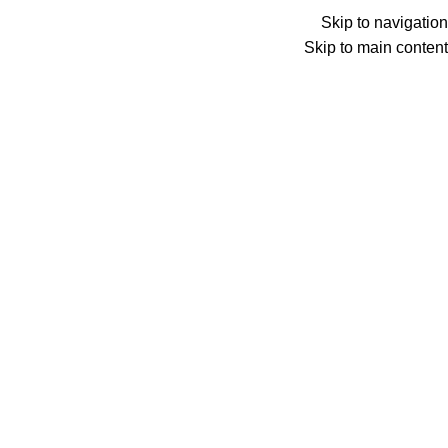
Skip to navigation
Skip to main content
Searc
الرئيسية
تعبئة ر
الرئيسية
الترفيه
أنغامي
اشتراك أنغامي بلَس 1 شهر
Back to products
غير متوفر حالياً