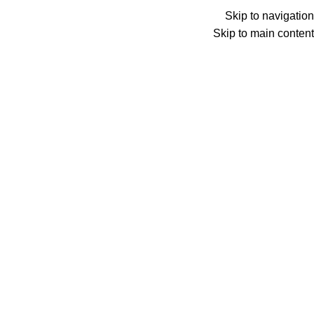
Menu
Skip to navigation
Skip to main content
0
عنصر
0
د.ع
Search
الرئيسية
منتجات تحت الوسم “fastlink”
الصفحة 2
عرض 13–22 من أصل 22 نتيجة
Show sidebar
غير متوفر حالياً
غير متوفر حالياً