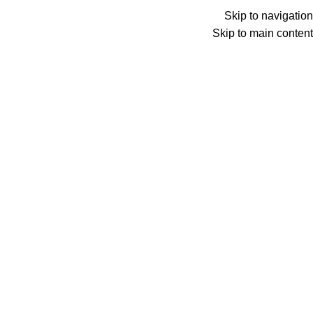
Menu
Skip to navigation
Skip to main content
0
عنصر
0
د.ع
Search
الرئيسية
منتجات تحت الوسم “باقة كأس العالم FIFA قطر 2022”
غير متوفر حالياً
باقة بين كأس العالم
FIFA قطر 2022 – beIN
CONNECT