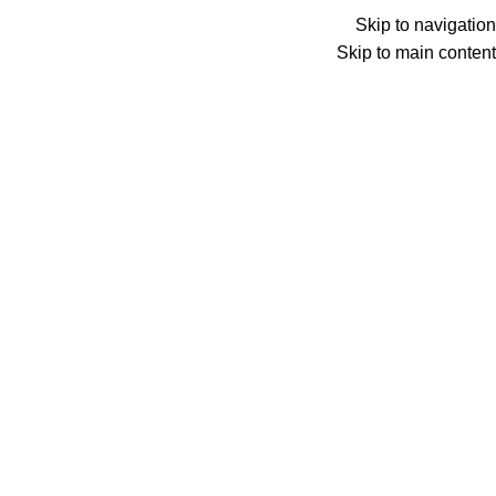
Skip to navigation
Skip to main content
Searc
الرئيسية
تعبئة ر
ريزر جولد هي عملة افتراضية من شركة ريزر جولد و تست
الرئيسية
الألعاب
بطاقات ريزر جولد
بطاقة رايزر جولد عالمي فئة 5$
بطاقة رايزر ج
8,500
د.ع
16,000
د.ع